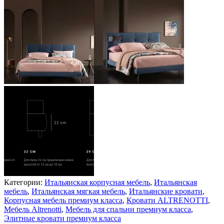
Категории:
Итальянская корпусная мебель
,
Итальянская
мебель
,
Итальянская мягкая мебель
,
Итальянские кровати
,
Корпусная мебель премиум класса
,
Кровати ALTRENOTTI
,
Мебель Altrenotti
,
Мебель для спальни премиум класса
,
Элитные кровати премиум класса