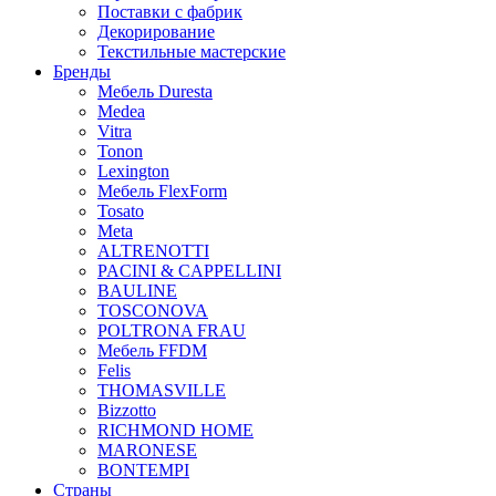
Поставки с фабрик
Декорирование
Текстильные мастерские
Бренды
Мебель Duresta
Medea
Vitra
Tonon
Lexington
Мебель FlexForm
Tosato
Meta
ALTRENOTTI
PACINI & CAPPELLINI
BAULINE
TOSCONOVA
POLTRONA FRAU
Мебель FFDM
Felis
THOMASVILLE
Bizzotto
RICHMOND HOME
MARONESE
BONTEMPI
Страны