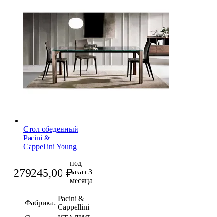
Стол обеденный
Pacini &
Cappellini Young
под
279245,00
₽
заказ 3
месяца
Pacini &
Фабрика:
Cappellini