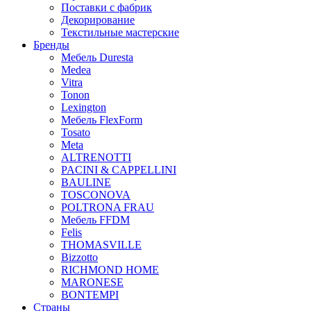
Поставки с фабрик
Декорирование
Текстильные мастерские
Бренды
Мебель Duresta
Medea
Vitra
Tonon
Lexington
Мебель FlexForm
Tosato
Meta
ALTRENOTTI
PACINI & CAPPELLINI
BAULINE
TOSCONOVA
POLTRONA FRAU
Мебель FFDM
Felis
THOMASVILLE
Bizzotto
RICHMOND HOME
MARONESE
BONTEMPI
Страны