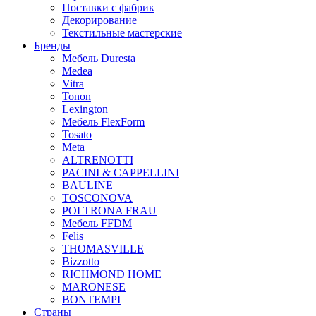
Поставки с фабрик
Декорирование
Текстильные мастерские
Бренды
Мебель Duresta
Medea
Vitra
Tonon
Lexington
Мебель FlexForm
Tosato
Meta
ALTRENOTTI
PACINI & CAPPELLINI
BAULINE
TOSCONOVA
POLTRONA FRAU
Мебель FFDM
Felis
THOMASVILLE
Bizzotto
RICHMOND HOME
MARONESE
BONTEMPI
Страны