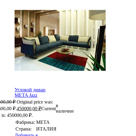
Угловой диван
META Jazz
500,00
₽
Original price was:
в
00,00 ₽.
450000,00
₽
Current
наличии
e is: 450000,00 ₽.
Фабрика:
META
Страна:
ИТАЛИЯ
Добавить в