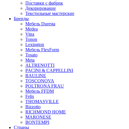
Поставки с фабрик
Декорирование
Текстильные мастерские
Бренды
Мебель Duresta
Medea
Vitra
Tonon
Lexington
Мебель FlexForm
Tosato
Meta
ALTRENOTTI
PACINI & CAPPELLINI
BAULINE
TOSCONOVA
POLTRONA FRAU
Мебель FFDM
Felis
THOMASVILLE
Bizzotto
RICHMOND HOME
MARONESE
BONTEMPI
Страны