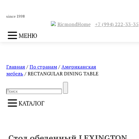
since 1998
RicmondHome
+7 (994) 222-33-35
МЕНЮ
Главная
/
По странам
/
Американская
мебель
/ RECTANGULAR DINING TABLE
Search
Search
for:
КАТАЛОГ
ПРЕДЫДУЩИЙ
СЛЕДУЮЩИЙ
Стол обеденный LEXINGTON