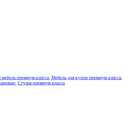
 мебель премиум класса
,
Мебель для кухни премиум класса
,
каневые
,
Стулья премиум класса