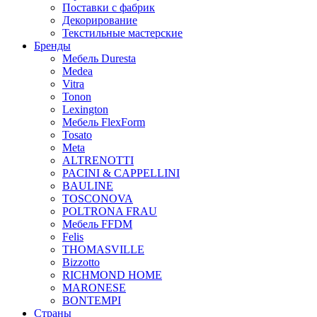
Поставки с фабрик
Декорирование
Текстильные мастерские
Бренды
Мебель Duresta
Medea
Vitra
Tonon
Lexington
Мебель FlexForm
Tosato
Meta
ALTRENOTTI
PACINI & CAPPELLINI
BAULINE
TOSCONOVA
POLTRONA FRAU
Мебель FFDM
Felis
THOMASVILLE
Bizzotto
RICHMOND HOME
MARONESE
BONTEMPI
Страны