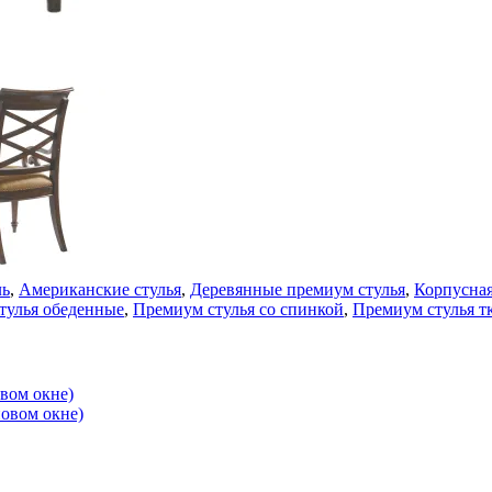
ль
,
Американские стулья
,
Деревянные премиум стулья
,
Корпусная
тулья обеденные
,
Премиум стулья со спинкой
,
Премиум стулья т
овом окне)
новом окне)