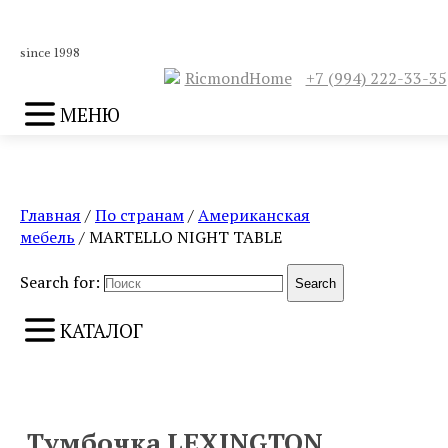
since 1998
RicmondHome
+7 (994) 222-33-35
МЕНЮ
Главная
/
По странам
/
Американская
мебель
/ MARTELLO NIGHT TABLE
Search for:
Search
КАТАЛОГ
ПРЕДЫДУЩИЙ
СЛЕДУЮЩИЙ
Тумбочка LEXINGTON