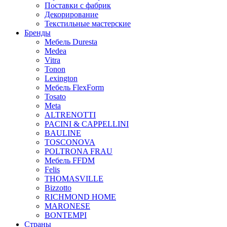
Поставки с фабрик
Декорирование
Текстильные мастерские
Бренды
Мебель Duresta
Medea
Vitra
Tonon
Lexington
Мебель FlexForm
Tosato
Meta
ALTRENOTTI
PACINI & CAPPELLINI
BAULINE
TOSCONOVA
POLTRONA FRAU
Мебель FFDM
Felis
THOMASVILLE
Bizzotto
RICHMOND HOME
MARONESE
BONTEMPI
Страны