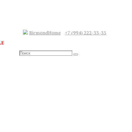
RicmondHome
+7 (994) 222-33-35
LE
Search
Search
for:
СЛЕДУЮЩИЙ