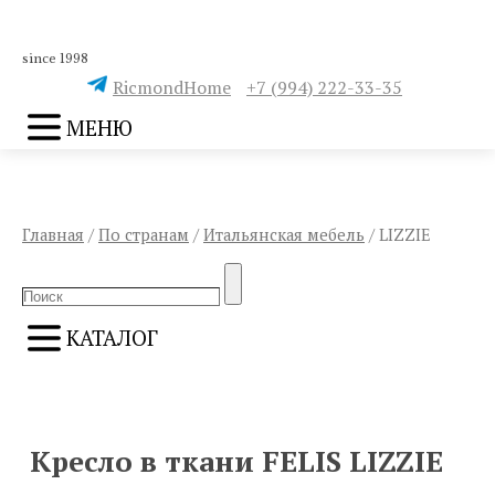
since 1998
RicmondHome
+7 (994) 222-33-35
МЕНЮ
Главная
/
По странам
/
Итальянская мебель
/ LIZZIE
Search
Search
for:
КАТАЛОГ
ПРЕДЫДУЩИЙ
СЛЕДУЮЩИЙ
Кресло в ткани FELIS LIZZIE