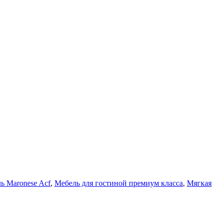
ь Maronese Acf
,
Мебель для гостиной премиум класса
,
Мягкая