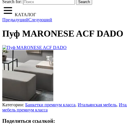
Search for:
Search
КАТАЛОГ
Предыдущий
Следующий
Пуф MARONESE ACF DADO
Категории:
Банкетки премиум класса
,
Итальянская мебель
,
Ита
мебель премиум класса
Поделиться ссылкой: