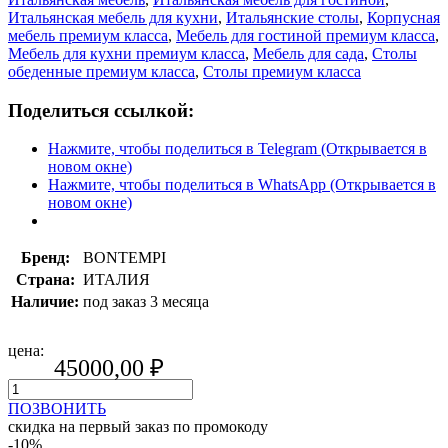
Итальянская мебель для кухни
,
Итальянские столы
,
Корпусная
мебель премиум класса
,
Мебель для гостиной премиум класса
,
Мебель для кухни премиум класса
,
Мебель для сада
,
Столы
обеденные премиум класса
,
Столы премиум класса
Поделиться ссылкой:
Нажмите, чтобы поделиться в Telegram (Открывается в
новом окне)
Нажмите, чтобы поделиться в WhatsApp (Открывается в
новом окне)
Бренд:
BONTEMPI
Страна:
ИТАЛИЯ
Наличие:
под заказ 3 месяца
цена:
45000,00
₽
ПОЗВОНИТЬ
скидка на первый заказ по промокоду
-10%