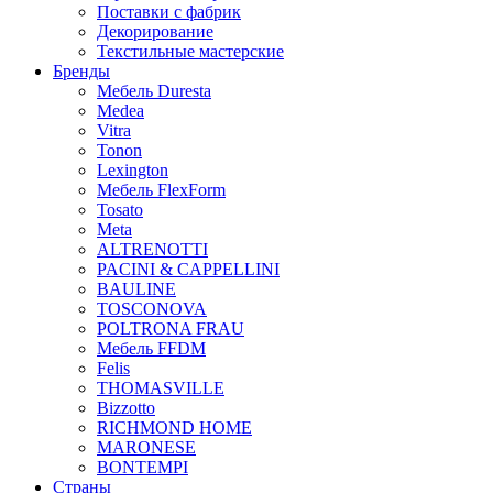
Поставки с фабрик
Декорирование
Текстильные мастерские
Бренды
Мебель Duresta
Medea
Vitra
Tonon
Lexington
Мебель FlexForm
Tosato
Meta
ALTRENOTTI
PACINI & CAPPELLINI
BAULINE
TOSCONOVA
POLTRONA FRAU
Мебель FFDM
Felis
THOMASVILLE
Bizzotto
RICHMOND HOME
MARONESE
BONTEMPI
Страны