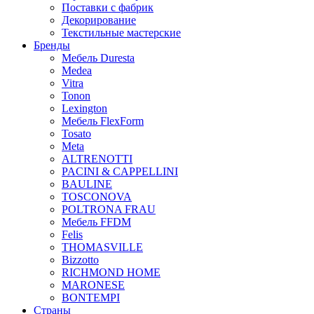
Поставки с фабрик
Декорирование
Текстильные мастерские
Бренды
Мебель Duresta
Medea
Vitra
Tonon
Lexington
Мебель FlexForm
Tosato
Meta
ALTRENOTTI
PACINI & CAPPELLINI
BAULINE
TOSCONOVA
POLTRONA FRAU
Мебель FFDM
Felis
THOMASVILLE
Bizzotto
RICHMOND HOME
MARONESE
BONTEMPI
Страны