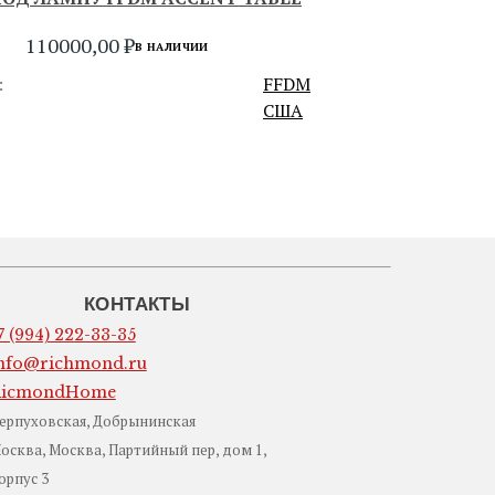
110000,00
₽
В НАЛИЧИИ
:
FFDM
США
СЛЕДУЮЩИЙ
КОНТАКТЫ
7 (994) 222-33-35
nfo@richmond.ru
RicmondHome
ерпуховская, Добрынинская
осква, Москва, Партийный пер, дом 1,
орпус 3