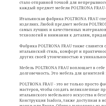
стало отправной точкой для непрерывного
каждый предмет мебели POLTRONA FRAU с
Итальянская фабрика POLTRONA FRAU спец
изделиях. Любой предмет мебели POLTRON
самых лучших и качественных материалов
технологий и внимания к деталям, прида
Фабрика POLTRONA FRAU также славится с
итальянский стиль, комфорт и практичнос
других своей утонченностью и уникально
Мебель POLTRONA FRAU воплощает в себе д
долговечность. Это мебель для ценителей
POLTRONA FRAU - это не только просто фа
мастеров, чтобы создать великолепные п
итальянского мебельного искусства и без
Конструкция Isadora, также доступная в 
марки или Венге. Обивка выполнена из вы