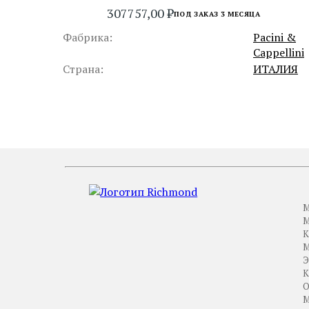
307757,00
₽
ПОД ЗАКАЗ 3 МЕСЯЦА
Фабрика:
Pacini &
Cappellini
Страна:
ИТАЛИЯ
ПРЕДЫДУЩИЙ
М
М
К
М
Э
К
М