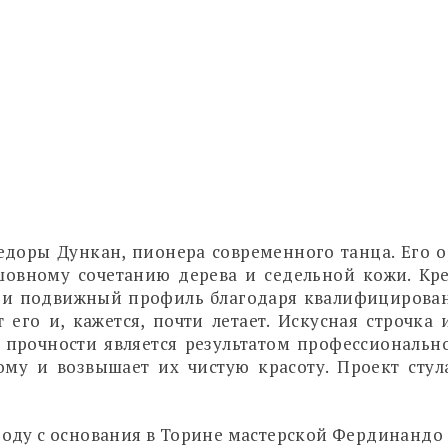
седоры Дункан, пионера современного танца. Его 
овному сочетанию дерева и седельной кожи. Крес
ый и подвижный профиль благодаря квалифицирован
его и, кажется, почти летает. Искусная строчка
прочности является результатом профессионально
му и возвышает их чистую красоту. Проект стула
оду с основания в Торине мастерской Фердинандо Ф