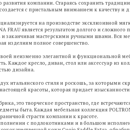
 развития компании. Стараясь сохранить традиции
оздается с пристальным вниманием к качеству и д
иализируется на производстве эксклюзивной мягк
A FRAU является результатом долгого и сложного п
 и заканчивая мастерскими ручными швами. Вся м
вая изделиям полное совершенство.
воей неизменно элегантной и функциональной мебе
ть. Каждое кресло, диван, стол или аксессуар из к
стью дизайна.
ух итальянского стиля и роскошь, за которыми ск
 настоящей красоты, которая придает изысканност
брика, это творческое пространство, где встречают
редметы быта. Каждая мебельная коллекция POLTRO
граничной страсти компании к красоте.
исполнении с подлокотниками и в большом исполнени
сококачественной кожи Cuoio Saddle Extra, обрабо