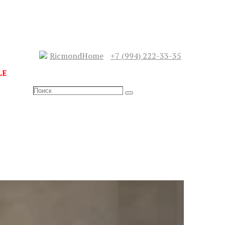
RicmondHome
+7 (994) 222-33-35
LE
Search
Search
for:
СЛЕДУЮЩИЙ