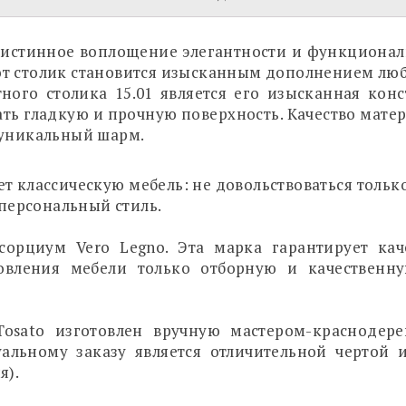
– истинное воплощение элегантности и функциона
от столик становится изысканным дополнением лю
ного столика 15.01 является его изысканная конс
ать гладкую и прочную поверхность. Качество мате
 уникальный шарм.
т классическую мебель: не довольствоваться тольк
персональный стиль.
сорциум Vero Legno. Эта марка гарантирует кач
овления мебели только отборную и качественн
sato изготовлен вручную мастером-краснодер
альному заказу является отличительной чертой
я).