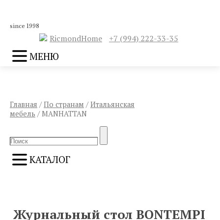
since 1998
RicmondHome
+7 (994) 222-33-35
МЕНЮ
Главная
/
По странам
/
Итальянская
мебель
/ MANHATTAN
Search
Search
for:
КАТАЛОГ
ПРЕДЫДУЩИЙ
СЛЕДУЮЩИЙ
Журнальный стол BONTEMPI