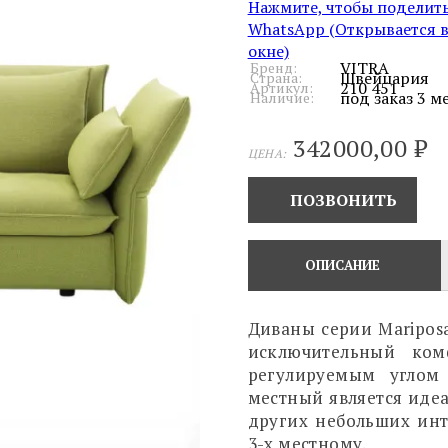
Нажмите, чтобы поделить
WhatsApp (Открывается 
окне)
VITRA
Бренд:
Швейцария
Страна:
210 451
Артикул:
под заказ 3 м
Наличие:
342000,00
₽
ЦЕНА:
ПОЗВОНИТЬ
ОПИСАНИЕ
Диваны серии Maripos
исключительный ком
регулируемым углом
местный является иде
других небольших инт
3-х местному.