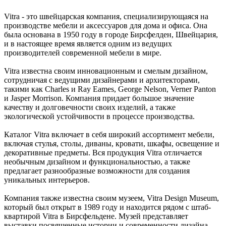
Vitra - это швейцарская компания, специализирующаяся на
производстве мебели и аксессуаров для дома и офиса. Она
была основана в 1950 году в городе Бирсфелден, Швейцария,
и в настоящее время является одним из ведущих
производителей современной мебели в мире.
Vitra известна своим инновационным и смелым дизайном,
сотрудничая с ведущими дизайнерами и архитекторами,
такими как Charles и Ray Eames, George Nelson, Verner Panton
и Jasper Morrison. Компания придает большое значение
качеству и долговечности своих изделий, а также
экологической устойчивости в процессе производства.
Каталог Vitra включает в себя широкий ассортимент мебели,
включая стулья, столы, диваны, кровати, шкафы, освещение и
декоративные предметы. Вся продукция Vitra отличается
необычным дизайном и функциональностью, а также
предлагает разнообразные возможности для создания
уникальных интерьеров.
Компания также известна своим музеем, Vitra Design Museum,
который был открыт в 1989 году и находится рядом с штаб-
квартирой Vitra в Бирсфельдене. Музей представляет
выставки посвященные истории и современности дизайна