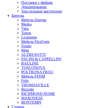
Поставки с фабрик
Декорирование
Текстильные мастерские
Бренды
Мебель Duresta
Medea
Vitra
Tonon
Lexington
Мебель FlexForm
Tosato
Meta
ALTRENOTTI
PACINI & CAPPELLINI
BAULINE
TOSCONOVA
POLTRONA FRAU
Мебель FFDM
Felis
THOMASVILLE
Bizzotto
RICHMOND HOME
MARONESE
BONTEMPI
Страны