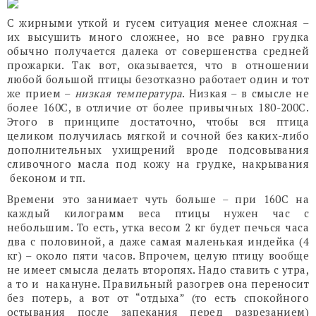
С жирными уткой и гусем ситуация менее сложная –
их высушить много сложнее, но все равно грудка
обычно получается далека от совершенства средней
прожарки. Так вот, оказывается, что в отношении
любой большой птицы безотказно работает один и тот
же прием –
низкая температура
. Низкая – в смысле не
более 160С, в отличие от более привычных 180-200С.
Этого в принципе достаточно, чтобы вся птица
целиком получилась мягкой и сочной без каких-либо
дополнительных ухищрений вроде подсовывания
сливочного масла под кожу на грудке, накрывания
беконом и тп.
Времени это занимает чуть больше – при 160С на
каждый килограмм веса птицы нужен час с
небольшим. То есть, утка весом 2 кг будет печься часа
два с половиной, а даже самая маленькая индейка (4
кг) – около пяти часов. Впрочем, целую птицу вообще
не имеет смысла делать второпях. Надо ставить с утра,
а то и накануне. Правильный разогрев она переносит
без потерь, а вот от “отдыха” (то есть спокойного
остывания после запекания перед разрезанием)