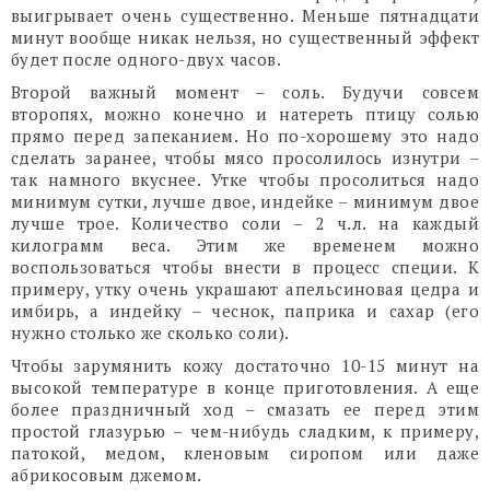
выигрывает очень существенно. Меньше пятнадцати
минут вообще никак нельзя, но существенный эффект
будет после одного-двух часов.
Второй важный момент – соль. Будучи совсем
второпях, можно конечно и натереть птицу солью
прямо перед запеканием. Но по-хорошему это надо
сделать заранее, чтобы мясо просолилось изнутри –
так намного вкуснее. Утке чтобы просолиться надо
минимум сутки, лучше двое, индейке – минимум двое
лучше трое. Количество соли – 2 ч.л. на каждый
килограмм веса. Этим же временем можно
воспользоваться чтобы внести в процесс специи. К
примеру, утку очень украшают апельсиновая цедра и
имбирь, а индейку – чеснок, паприка и сахар (его
нужно столько же сколько соли).
Чтобы зарумянить кожу достаточно 10-15 минут на
высокой температуре в конце приготовления. А еще
более праздничный ход – смазать ее перед этим
простой глазурью – чем-нибудь сладким, к примеру,
патокой, медом, кленовым сиропом или даже
абрикосовым джемом.